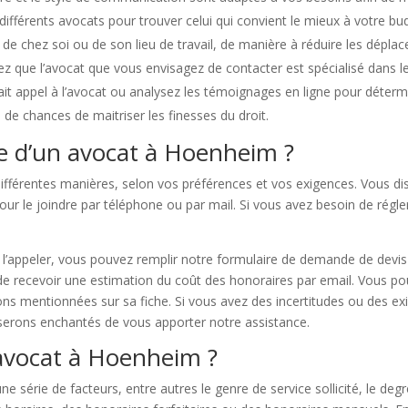
s différents avocats pour trouver celui qui convient le mieux à votre bu
é de chez soi ou de son lieu de travail, de manière à réduire les dépla
ez que l’avocat que vous envisagez de contacter est spécialisé dans l
t appel à l’avocat ou analysez les témoignages en ligne pour détermin
de chances de maitriser les finesses du droit.
e d’un avocat à Hoenheim ?
fférentes manières, selon vos préférences et vos exigences. Vous di
pour le joindre par téléphone ou par mail. Si vous avez besoin de régl
de l’appeler, vous pouvez remplir notre formulaire de demande de devis
t de recevoir une estimation du coût des honoraires par email. Vous p
ions mentionnées sur sa fiche. Si vous avez des incertitudes ou des exi
s serons enchantés de vous apporter notre assistance.
 avocat à Hoenheim ?
e série de facteurs, entre autres le genre de service sollicité, le degré 