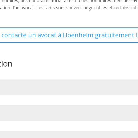
s horaires, des honoraires forfaitaires ou des honoraires mensuels. E
ation d’un avocat. Les tarifs sont souvent négociables et certains ca
e contacte un avocat à Hoenheim gratuitement I
tion