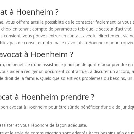
at à Hoenheim ?
che, vous offrant ainsi la possibilité de le contacter facilement. Si v
 choix en tenant compte de paramètres tels que le secteur d’activité, 
s convient, vous pouvez entrer en contact avec lui directement via n
liez pas de consulter notre base d’avocats à Hoenheim pour trouver l
 avocat à Hoenheim ?
m, on bénéficie d’une assistance juridique de qualité pour prendre e
ous aider à rédiger un document contractuel, à discuter un accord, à 
et le droit de la famille. Quels que soient vos problèmes ou besoins, 
ocat à Hoenheim prendre ?
e bon avocat à Hoenheim pour être sûr de bénéficier d’une aide juridiq
 assister et vous répondre de façon adéquate.
e et le style de communication sont adaptés à vos besoins afin de mi