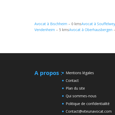
Avocat à Bischheim
– 0 kms
Avocat à Souffelwe
Vendenheim
– 5 kms
Avocat à Oberhausbergen
–
A propos
:
Mentions légales
Contact
Plan du site
Qui sommes-nous
Politique de confidentialité
Contact@viteunavocat.com