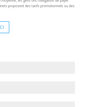
n moyenne, les gens ont l’obligation de payer
binets proposent des tarifs promotionnels ou des
CI