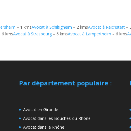
yersheim
– 1 kms
Avocat à Schiltigheim
– 2 kms
Avocat à Reichstett
– 
 6 kms
Avocat à Strasbourg
– 6 kms
Avocat à Lampertheim
– 6 kms
A
Par département populaire
:
Avocat en Gironde
Avocat dans les Bouches-du-Rhône
Avocat dans le Rhône