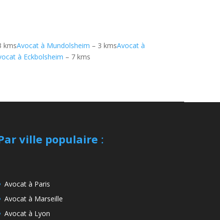
3 kms
Avocat à Mundolsheim
– 3 kms
Avocat à
vocat à Eckbolsheim
– 7 kms
Par ville populaire
:
Avocat à Paris
Avocat à Marseille
Avocat à Lyon