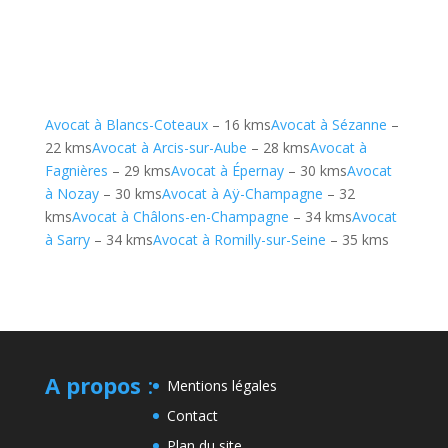
Avocat à Blancs-Coteaux
– 16 kms
Avocat à Sézanne
–
22 kms
Avocat à Arcis-sur-Aube
– 28 kms
Avocat à
Fagnières
– 29 kms
Avocat à Épernay
– 30 kms
Avocat
à Nozay
– 30 kms
Avocat à Aÿ-Champagne
– 32
kms
Avocat à Châlons-en-Champagne
– 34 kms
Avocat
à Sarry
– 34 kms
Avocat à Romilly-sur-Seine
– 35 kms
A propos
:
Mentions légales
Contact
Plan du site