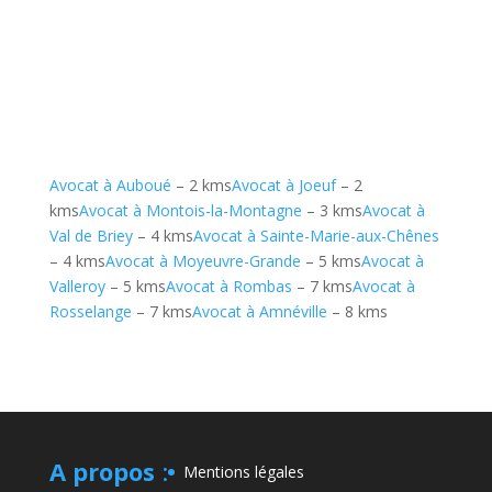
Avocat à Auboué
– 2 kms
Avocat à Joeuf
– 2
kms
Avocat à Montois-la-Montagne
– 3 kms
Avocat à
Val de Briey
– 4 kms
Avocat à Sainte-Marie-aux-Chênes
– 4 kms
Avocat à Moyeuvre-Grande
– 5 kms
Avocat à
Valleroy
– 5 kms
Avocat à Rombas
– 7 kms
Avocat à
Rosselange
– 7 kms
Avocat à Amnéville
– 8 kms
A propos
:
Mentions légales