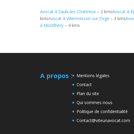
Avocat à Saulx-les-Chartreux
– 2 kms
Avocat à É
kms
Avocat à Villemoisson-sur-Orge
– 3 kms
Avo
à Montlhéry
– 4 kms
A propos
:
Mentions légales
Contact
Plan du site
Qui sommes-nous
Politique de confidentialité
Contact@viteunavocat.com