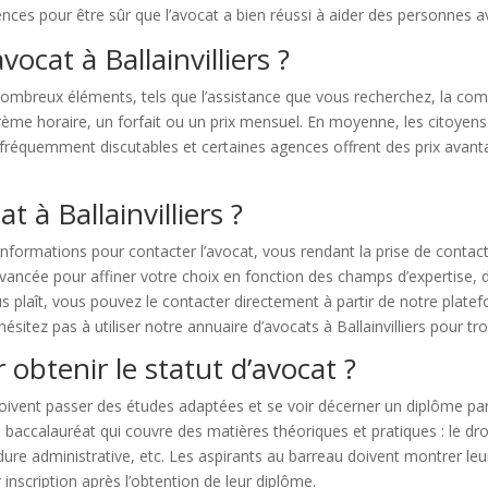
ences pour être sûr que l’avocat a bien réussi à aider des personnes a
ocat à Ballainvilliers ?
breux éléments, tels que l’assistance que vous recherchez, la comple
arème horaire, un forfait ou un prix mensuel. En moyenne, les citoyen
t fréquemment discutables et certaines agences offrent des prix avan
à Ballainvilliers ?
nformations pour contacter l’avocat, vous rendant la prise de contac
 avancée pour affiner votre choix en fonction des champs d’expertise, 
s plaît, vous pouvez le contacter directement à partir de notre plat
itez pas à utiliser notre annuaire d’avocats à Ballainvilliers pour tro
 obtenir le statut d’avocat ?
doivent passer des études adaptées et se voir décerner un diplôme par
ccalauréat qui couvre des matières théoriques et pratiques : le droit c
édure administrative, etc. Les aspirants au barreau doivent montrer l
inscription après l’obtention de leur diplôme.