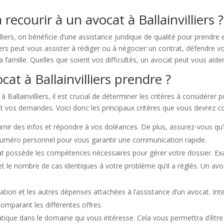
recourir à un avocat à Ballainvilliers ?
lliers, on bénéficie d’une assistance juridique de qualité pour prendr
liers peut vous assister à rédiger ou à négocier un contrat, défendre v
 la famille. Quelles que soient vos difficultés, un avocat peut vous aider
t à Ballainvilliers prendre ?
allainvilliers, il est crucial de déterminer les critères à considérer po
 vos demandes. Voici donc les principaux critères que vous devrez co
nir des infos et répondre à vos doléances. De plus, assurez-vous qu’i
n numéro personnel pour vous garantir une communication rapide.
t possède les compétences nécessaires pour gérer votre dossier. Exa
et le nombre de cas identiques à votre problème qu’il a réglés. Un avo
fication et les autres dépenses attachées à l’assistance d’un avocat. I
comparant les différentes offres.
atique dans le domaine qui vous intéresse. Cela vous permettra d’être 