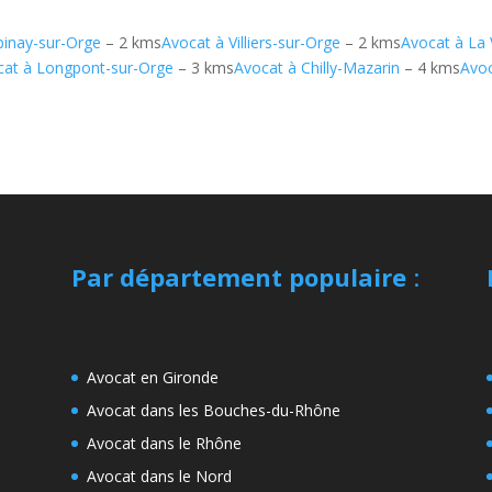
pinay-sur-Orge
– 2 kms
Avocat à Villiers-sur-Orge
– 2 kms
Avocat à La 
cat à Longpont-sur-Orge
– 3 kms
Avocat à Chilly-Mazarin
– 4 kms
Avoc
Par département populaire
:
Avocat en Gironde
Avocat dans les Bouches-du-Rhône
Avocat dans le Rhône
Avocat dans le Nord