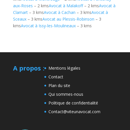
aux-Roses
– 2 kms
Avocat à Malakoff
– 2 kms
Avocat à
Clamart
– 3 kms
Avocat à Cachan
– 3 kms
Avocat à
Sceaux
– 3 kms
Avocat au Plessis-Robinson
– 3
kms
Avocat à Issy-les-Moulineaux
– 3 kms
A propos
:
Mentions légales
Contact
Plan du site
Qui sommes-nous
Politique de confidentialité
Contact@viteunavocat.com