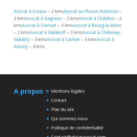
Avocat à Sceaux
– 2 kms
Avocat au Plessis-Robinson
–
2 kms
Avocat à Bagneux
– 2 kms
Avocat à Châtillon
– 2
kms
Avocat à Clamart
– 2 kms
Avocat à Bourg-la-Reine
– 2 kms
Avocat à Malakoff
– 3 kms
Avocat à Châtenay-
Malabry
– 3 kms
Avocat à Cachan
– 3 kms
Avocat à
Antony
– 4 kms
A propos
:
Mentions légales
Contact
Plan du site
Qui sommes-nous
Politique de confidentialité
Contact@viteunavocat.com