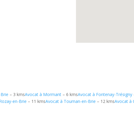
Brie
– 3 kms
Avocat à Mormant
– 6 kms
Avocat à Fontenay-Trésigny
Rozay-en-Brie
– 11 kms
Avocat à Tournan-en-Brie
– 12 kms
Avocat à 