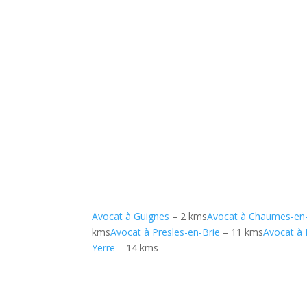
Avocat à Guignes
– 2 kms
Avocat à Chaumes-en-
kms
Avocat à Presles-en-Brie
– 11 kms
Avocat à 
Yerre
– 14 kms