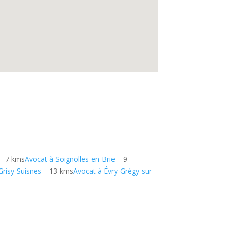
– 7 kms
Avocat à Soignolles-en-Brie
– 9
Grisy-Suisnes
– 13 kms
Avocat à Évry-Grégy-sur-