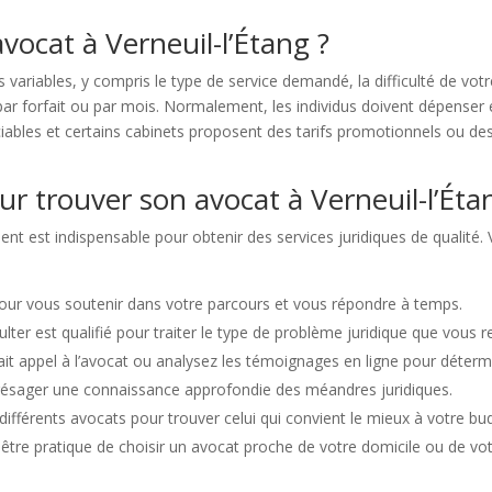
vocat à Verneuil-l’Étang ?
 variables, y compris le type de service demandé, la difficulté de vot
, par forfait ou par mois. Normalement, les individus doivent dépenser
iables et certains cabinets proposent des tarifs promotionnels ou des 
ur trouver son avocat à Verneuil-l’Éta
ent est indispensable pour obtenir des services juridiques de qualité. 
pour vous soutenir dans votre parcours et vous répondre à temps.
lter est qualifié pour traiter le type de problème juridique que vous r
t appel à l’avocat ou analysez les témoignages en ligne pour détermin
présager une connaissance approfondie des méandres juridiques.
s différents avocats pour trouver celui qui convient le mieux à votre bu
être pratique de choisir un avocat proche de votre domicile ou de votre l