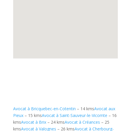
Avocat à Bricquebec-en-Cotentin
– 14 kms
Avocat aux
Pieux
– 15 kms
Avocat à Saint-Sauveur-le-Vicomte
– 16
kms
Avocat à Brix
– 24 kms
Avocat à Créances
– 25
kms
Avocat à Valognes
– 26 kms
Avocat à Cherbourg-