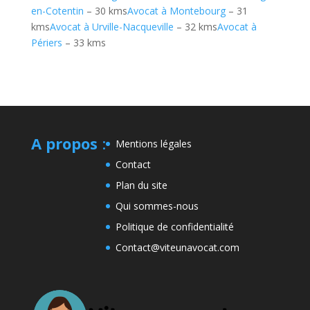
en-Cotentin
– 30 kms
Avocat à Montebourg
– 31
kms
Avocat à Urville-Nacqueville
– 32 kms
Avocat à
Périers
– 33 kms
A propos
:
Mentions légales
Contact
Plan du site
Qui sommes-nous
Politique de confidentialité
Contact@viteunavocat.com