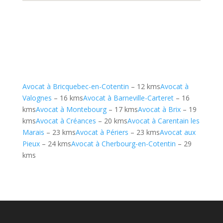
Avocat à Bricquebec-en-Cotentin
– 12 kms
Avocat à
Valognes
– 16 kms
Avocat à Barneville-Carteret
– 16
kms
Avocat à Montebourg
– 17 kms
Avocat à Brix
– 19
kms
Avocat à Créances
– 20 kms
Avocat à Carentain les
Marais
– 23 kms
Avocat à Périers
– 23 kms
Avocat aux
Pieux
– 24 kms
Avocat à Cherbourg-en-Cotentin
– 29
kms