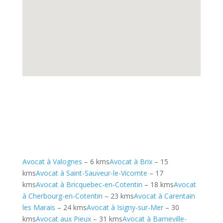
Avocat à Valognes
– 6 kms
Avocat à Brix
– 15
kms
Avocat à Saint-Sauveur-le-Vicomte
– 17
kms
Avocat à Bricquebec-en-Cotentin
– 18 kms
Avocat
à Cherbourg-en-Cotentin
– 23 kms
Avocat à Carentain
les Marais
– 24 kms
Avocat à Isigny-sur-Mer
– 30
kms
Avocat aux Pieux
– 31 kms
Avocat à Barneville-