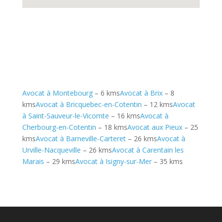
Avocat à Montebourg
– 6 kms
Avocat à Brix
– 8
kms
Avocat à Bricquebec-en-Cotentin
– 12 kms
Avocat
à Saint-Sauveur-le-Vicomte
– 16 kms
Avocat à
Cherbourg-en-Cotentin
– 18 kms
Avocat aux Pieux
– 25
kms
Avocat à Barneville-Carteret
– 26 kms
Avocat à
Urville-Nacqueville
– 26 kms
Avocat à Carentain les
Marais
– 29 kms
Avocat à Isigny-sur-Mer
– 35 kms