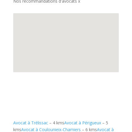
Nos recommandations d'avocats x
Avocat à Trélissac
– 4 kms
Avocat à Périgueux
– 5
kms
Avocat à Coulounieix-Chamiers
– 6 kms
Avocat à