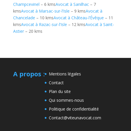
Champcevinel
– 6 kms
Avocat à Sanilhac
– 7
kms
Avocat à Marsac-sur-l’Isle
– 9 kms
Avocat à
Chancelade
– 10 kms
Avocat à Château-l’Évêque
– 11
kms
Avocat à Razac-sur-l’Isle
– 12 kms
Avocat à Saint-
Astier
– 20 kms
A propos
:
Mentions légales
Contact
Plan du site
Qui sommes-nous
Politique de confidentialité
Contact@viteunavocat.com