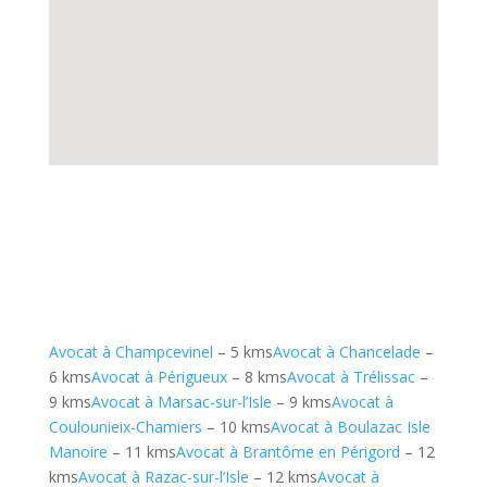
Avocat à Champcevinel
– 5 kms
Avocat à Chancelade
–
6 kms
Avocat à Périgueux
– 8 kms
Avocat à Trélissac
–
9 kms
Avocat à Marsac-sur-l’Isle
– 9 kms
Avocat à
Coulounieix-Chamiers
– 10 kms
Avocat à Boulazac Isle
Manoire
– 11 kms
Avocat à Brantôme en Périgord
– 12
kms
Avocat à Razac-sur-l’Isle
– 12 kms
Avocat à