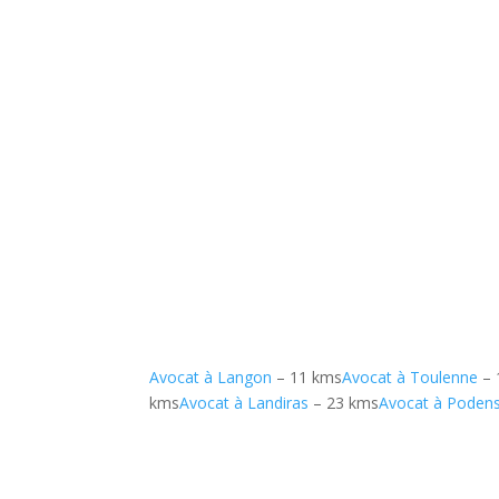
Avocat à Langon
– 11 kms
Avocat à Toulenne
– 
kms
Avocat à Landiras
– 23 kms
Avocat à Poden