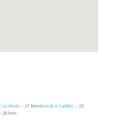
à La Réole
– 21 kms
Avocat à Cadillac
– 23
 28 kms