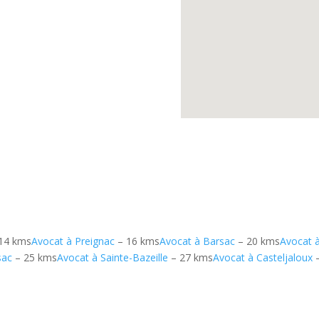
14 kms
Avocat à Preignac
– 16 kms
Avocat à Barsac
– 20 kms
Avocat 
sac
– 25 kms
Avocat à Sainte-Bazeille
– 27 kms
Avocat à Casteljaloux
–