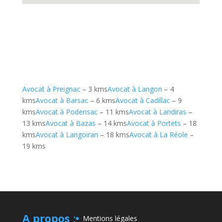
Avocat à Preignac
– 3 kms
Avocat à Langon
– 4
kms
Avocat à Barsac
– 6 kms
Avocat à Cadillac
– 9
kms
Avocat à Podensac
– 11 kms
Avocat à Landiras
–
13 kms
Avocat à Bazas
– 14 kms
Avocat à Portets
– 18
kms
Avocat à Langoiran
– 18 kms
Avocat à La Réole
–
19 kms
A propos
:
Mentions légales