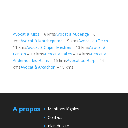
Avocat à Mios
– 6 kms
Avocat à Audenge
– 6
kms
Avocat à Marcheprime
– 9 kms
Avocat au Teich
–
11 kms
Avocat à Gujan-Mestras
– 13 kms
Avocat à
Lanton
– 13 kms
Avocat à Salles
– 14 kms
Avocat à
Andernos-les-Bains
– 15 kms
Avocat au Barp
– 16
kms
Avocat à Arcachon
– 18 kms
A propos
:
Mentions légales
Contact
Plan du site