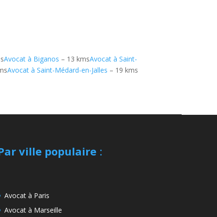
ms
Avocat à Biganos
– 13 kms
Avocat à Saint-
ms
Avocat à Saint-Médard-en-Jalles
– 19 kms
Par ville populaire
:
Avocat à Paris
Avocat à Marseille