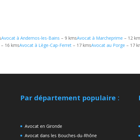
s
Avocat à Andernos-les-Bains
– 9 kms
Avocat à Marcheprime
– 12 k
– 16 kms
Avocat à Lège-Cap-Ferret
– 17 kms
Avocat au Porge
– 17 k
Par département populaire
:
Avocat en Gironde
Avocat dans les Bouches-du-Rhône