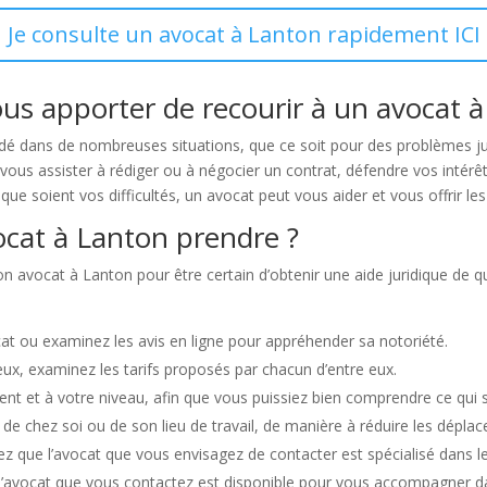
Je consulte un avocat à Lanton rapidement ICI
ous apporter de recourir à un avocat à
 dans de nombreuses situations, que ce soit pour des problèmes juri
ous assister à rédiger ou à négocier un contrat, défendre vos intérêt
es que soient vos difficultés, un avocat peut vous aider et vous offrir le
cat à Lanton prendre ?
on avocat à Lanton pour être certain d’obtenir une aide juridique de qua
at ou examinez les avis en ligne pour appréhender sa notoriété.
eux, examinez les tarifs proposés par chacun d’entre eux.
 et à votre niveau, afin que vous puissiez bien comprendre ce qui se 
é de chez soi ou de son lieu de travail, de manière à réduire les dépla
ez que l’avocat que vous envisagez de contacter est spécialisé dans l
ue l’avocat que vous contactez est disponible pour vous accompagner 