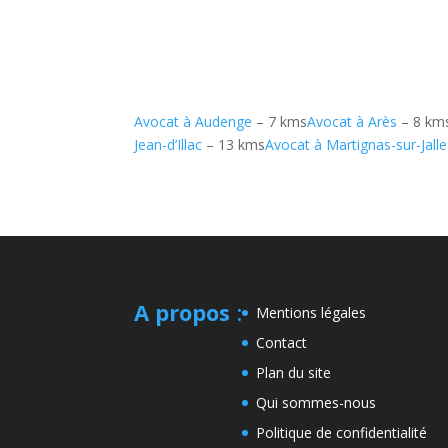
Avocat à Audenge
– 7 kms
Avocat à Arès
– 8 km
Jean-d’Illac
– 13 kms
Avocat à Martignas-sur-Jalle
A propos
:
Mentions légales
Contact
Plan du site
Qui sommes-nous
Politique de confidentialité