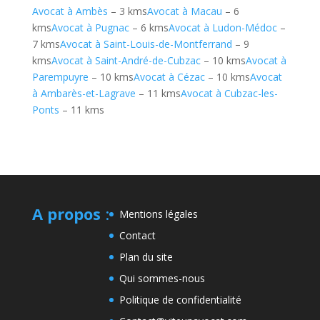
Avocat à Ambès
– 3 kms
Avocat à Macau
– 6
kms
Avocat à Pugnac
– 6 kms
Avocat à Ludon-Médoc
–
7 kms
Avocat à Saint-Louis-de-Montferrand
– 9
kms
Avocat à Saint-André-de-Cubzac
– 10 kms
Avocat à
Parempuyre
– 10 kms
Avocat à Cézac
– 10 kms
Avocat
à Ambarès-et-Lagrave
– 11 kms
Avocat à Cubzac-les-
Ponts
– 11 kms
A propos
:
Mentions légales
Contact
Plan du site
Qui sommes-nous
Politique de confidentialité