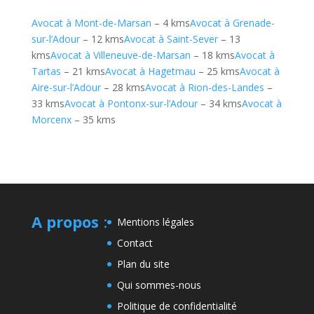
Avocat à Mont-de-Marsan
– 4 kms
Avocat à Grenade-
sur-l’Adour
– 12 kms
Avocat à Saint-Sever
– 13
kms
Avocat à Villeneuve-de-Marsan
– 18 kms
Avocat à
Tartas
– 21 kms
Avocat à Hagetmau
– 25 kms
Avocat à
Aire-sur-l’Adour
– 28 kms
Avocat à Rion-des-Landes
–
33 kms
Avocat à Pontonx-sur-l’Adour
– 34 kms
Avocat à
Morcenx
– 35 kms
A propos
:
Mentions légales
Contact
Plan du site
Qui sommes-nous
Politique de confidentialité