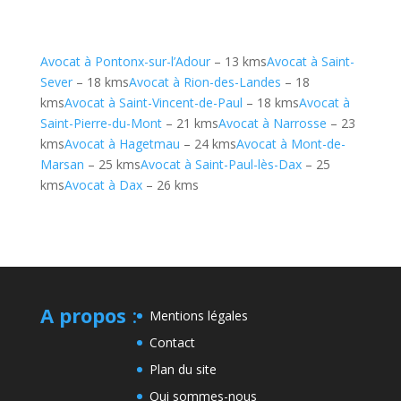
Avocat à Pontonx-sur-l’Adour
– 13 kms
Avocat à Saint-
Sever
– 18 kms
Avocat à Rion-des-Landes
– 18
kms
Avocat à Saint-Vincent-de-Paul
– 18 kms
Avocat à
Saint-Pierre-du-Mont
– 21 kms
Avocat à Narrosse
– 23
kms
Avocat à Hagetmau
– 24 kms
Avocat à Mont-de-
Marsan
– 25 kms
Avocat à Saint-Paul-lès-Dax
– 25
kms
Avocat à Dax
– 26 kms
A propos
:
Mentions légales
Contact
Plan du site
Qui sommes-nous