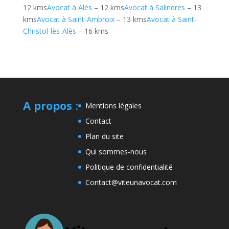
12 kms
Avocat à Alès
– 12 kms
Avocat à Salindres
– 13
kms
Avocat à Saint-Ambroix
– 13 kms
Avocat à Saint-
Christol-lès-Alès
– 16 kms
A propos
:
Mentions légales
Contact
Plan du site
Qui sommes-nous
Politique de confidentialité
Contact@viteunavocat.com