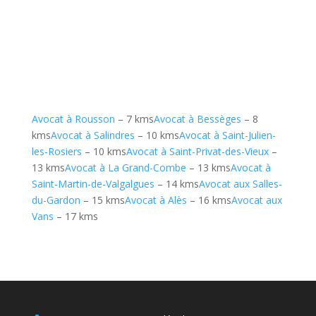
Avocat à Rousson
– 7 kms
Avocat à Bessèges
– 8
kms
Avocat à Salindres
– 10 kms
Avocat à Saint-Julien-
les-Rosiers
– 10 kms
Avocat à Saint-Privat-des-Vieux
–
13 kms
Avocat à La Grand-Combe
– 13 kms
Avocat à
Saint-Martin-de-Valgalgues
– 14 kms
Avocat aux Salles-
du-Gardon
– 15 kms
Avocat à Alès
– 16 kms
Avocat aux
Vans
– 17 kms