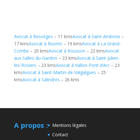
Avocat à Bessèges
– 11 kms
Avocat à Saint-Ambroix
–
17 kms
Avocat à Ruoms
– 19 kms
Avocat à La Grand-
Combe
– 20 kms
Avocat à Rousson
– 22 kms
Avocat
aux Salles-du-Gardon
– 23 kms
Avocat à Saint-Julien-
les-Rosiers
– 23 kms
Avocat à Vallon-Pont-d’Arc
– 23
kms
Avocat à Saint-Martin-de-Valgalgues
– 25
kms
Avocat à Salindres
– 26 kms
A propos
:
Mentions légales
Contact