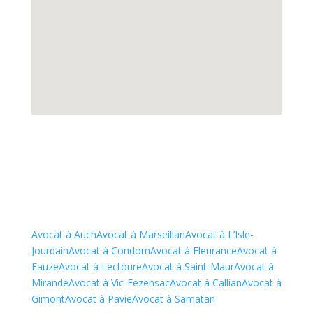
Avocat à Auch
Avocat à Marseillan
Avocat à L’Isle-
Jourdain
Avocat à Condom
Avocat à Fleurance
Avocat à
Eauze
Avocat à Lectoure
Avocat à Saint-Maur
Avocat à
Mirande
Avocat à Vic-Fezensac
Avocat à Callian
Avocat à
Gimont
Avocat à Pavie
Avocat à Samatan