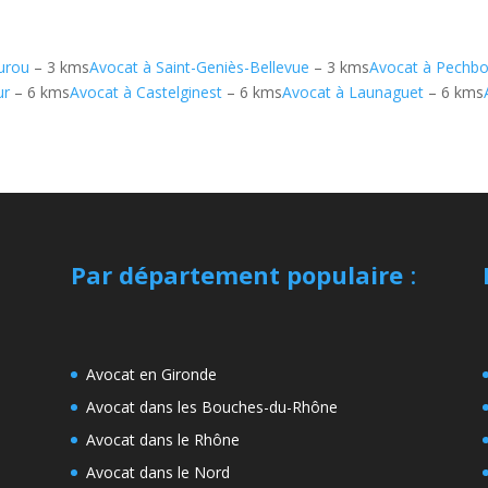
urou
– 3 kms
Avocat à Saint-Geniès-Bellevue
– 3 kms
Avocat à Pechb
ur
– 6 kms
Avocat à Castelginest
– 6 kms
Avocat à Launaguet
– 6 kms
Par département populaire
:
Avocat en Gironde
Avocat dans les Bouches-du-Rhône
Avocat dans le Rhône
Avocat dans le Nord