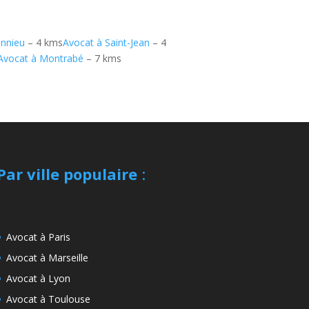
onnieu
– 4 kms
Avocat à Saint-Jean
– 4
Avocat à Montrabé
– 7 kms
Par ville populaire
:
Avocat à Paris
Avocat à Marseille
Avocat à Lyon
Avocat à Toulouse