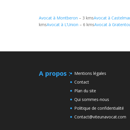
Avocat à Montberon
– 3 kms
Avocat à Castelma
kms
Avocat à L’Union
– 6 kms
Avocat à Gratento
A propos
:
Mentions légales
Contact
Plan du site
Qui sommes-nous
Politique de confidentialité
Contact@viteunavocat.com