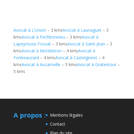
Avocat à L’Union
– 3 kms
Avocat à Launaguet
– 3
kms
Avocat à Pechbonnieu
– 3 kms
Avocat à
Lapeyrouse-Fossat
– 3 kms
Avocat à Saint-Jean
– 3
kms
Avocat à Montberon
– 4 kms
Avocat à
Fonbeauzard
– 4 kms
Avocat à Castelginest
– 4
kms
Avocat à Aucamville
– 5 kms
Avocat à Gratentour
–
5 kms
A propos
:
Mentions légales
Contact
Plan du site