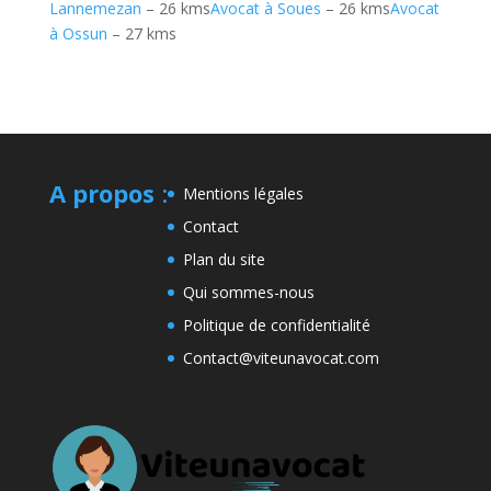
Lannemezan
– 26 kms
Avocat à Soues
– 26 kms
Avocat
à Ossun
– 27 kms
A propos
:
Mentions légales
Contact
Plan du site
Qui sommes-nous
Politique de confidentialité
Contact@viteunavocat.com