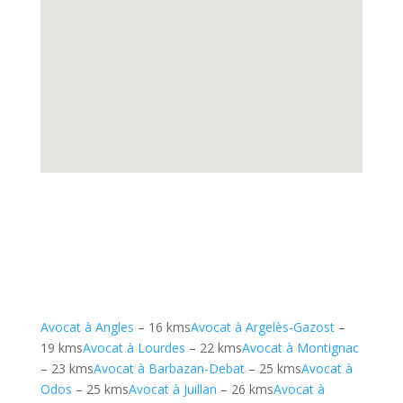
Avocat à Angles
– 16 kms
Avocat à Argelès-Gazost
–
19 kms
Avocat à Lourdes
– 22 kms
Avocat à Montignac
– 23 kms
Avocat à Barbazan-Debat
– 25 kms
Avocat à
Odos
– 25 kms
Avocat à Juillan
– 26 kms
Avocat à