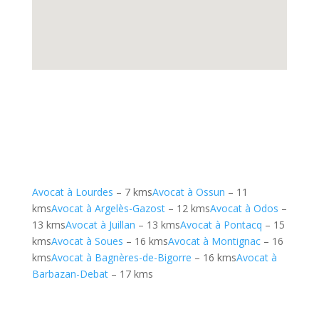
Avocat à Lourdes
– 7 kms
Avocat à Ossun
– 11
kms
Avocat à Argelès-Gazost
– 12 kms
Avocat à Odos
–
13 kms
Avocat à Juillan
– 13 kms
Avocat à Pontacq
– 15
kms
Avocat à Soues
– 16 kms
Avocat à Montignac
– 16
kms
Avocat à Bagnères-de-Bigorre
– 16 kms
Avocat à
Barbazan-Debat
– 17 kms