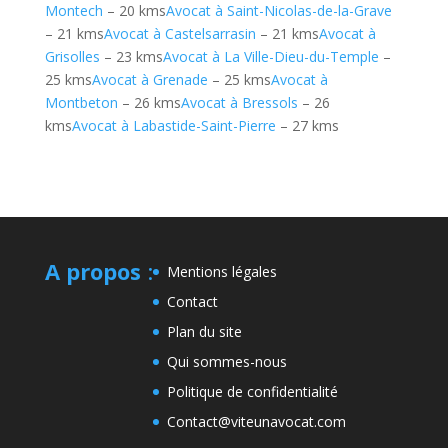
Montech
– 20 kms
Avocat à Saint-Nicolas-de-la-Grave
– 21 kms
Avocat à Castelsarrasin
– 21 kms
Avocat à
Grisolles
– 23 kms
Avocat à La Ville-Dieu-du-Temple
–
25 kms
Avocat à Grenade
– 25 kms
Avocat à
Montbeton
– 26 kms
Avocat à Bressols
– 26
kms
Avocat à Labastide-Saint-Pierre
– 27 kms
A propos
:
Mentions légales
Contact
Plan du site
Qui sommes-nous
Politique de confidentialité
Contact@viteunavocat.com