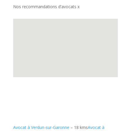
Nos recommandations d'avocats x
Avocat à Verdun-sur-Garonne
– 18 kms
Avocat à