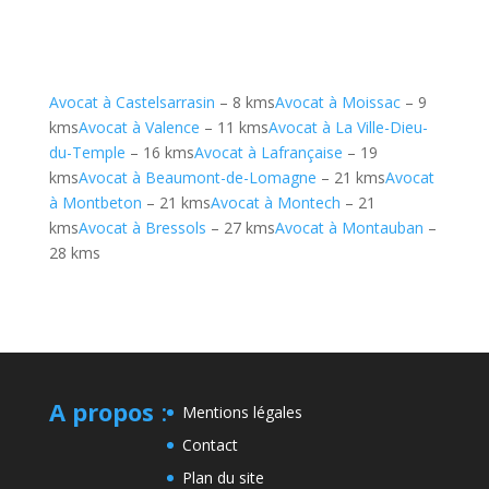
Avocat à Castelsarrasin
– 8 kms
Avocat à Moissac
– 9
kms
Avocat à Valence
– 11 kms
Avocat à La Ville-Dieu-
du-Temple
– 16 kms
Avocat à Lafrançaise
– 19
kms
Avocat à Beaumont-de-Lomagne
– 21 kms
Avocat
à Montbeton
– 21 kms
Avocat à Montech
– 21
kms
Avocat à Bressols
– 27 kms
Avocat à Montauban
–
28 kms
A propos
:
Mentions légales
Contact
Plan du site