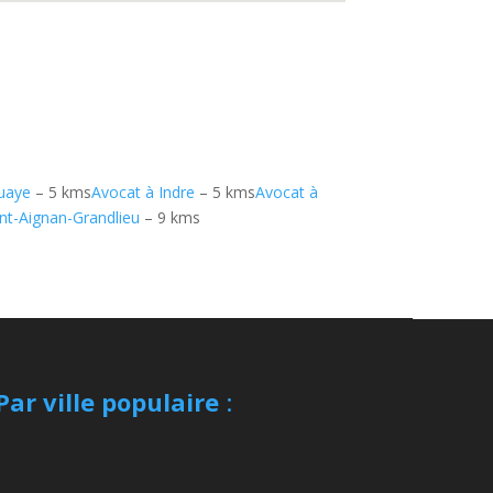
uaye
– 5 kms
Avocat à Indre
– 5 kms
Avocat à
nt-Aignan-Grandlieu
– 9 kms
Par ville populaire
: