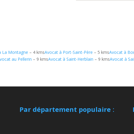
à La Montagne
– 4 kms
Avocat à Port-Saint-Père
– 5 kms
Avocat à Bo
vocat au Pellerin
– 9 kms
Avocat à Saint-Herblain
– 9 kms
Avocat à Sai
Par département populaire
: