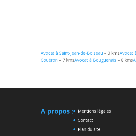
Avocat à Saint-Jean-de-Boiseau
– 3 kms
Avocat 
Couëron
– 7 kms
Avocat à Bouguenais
– 8 kms
A
A propos
:
Mentions légales
Contact
Plan du site