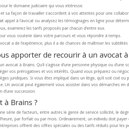
 pour le domaine judiciaire qui vous intéresse.
et sa façon de travailler s’accordent à vos attentes pour une collabor
t appel à l’avocat ou analysez les témoignages en ligne pour détermin
eux, examinez les tarifs proposés par chacun d’entre eux.
pour vous soutenir dans votre parcours et vous répondre à temps.
ocat a de l’expérience, plus il a de chances de maîtriser les subtilités
us apporter de recourir à un avocat à
 un avocat à Brains. Qu’il s’agisse d’une personne physique ou d’une 
éger vos prérogatives et vos intérêts. Quand vous préparez ou négoci
s juridiques. Si vous êtes impliqué dans un litige, qu’il soit civil o
se. Un avocat peut également vous assister dans vos démarches en droi
on d’une succession.
t à Brains ?
e série de facteurs, entre autres le genre de service sollicité, le degré 
 l’heure, par forfait ou par mois. Ordinairement, un individu doit paye
entreprises offrent des offres spéciales ou des tarifs réduits pour les 