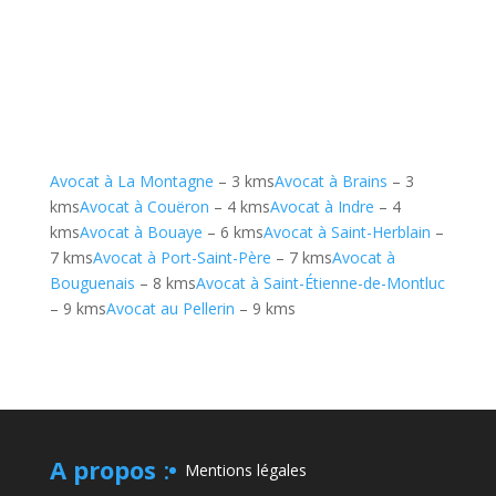
Avocat à La Montagne
– 3 kms
Avocat à Brains
– 3
kms
Avocat à Couëron
– 4 kms
Avocat à Indre
– 4
kms
Avocat à Bouaye
– 6 kms
Avocat à Saint-Herblain
–
7 kms
Avocat à Port-Saint-Père
– 7 kms
Avocat à
Bouguenais
– 8 kms
Avocat à Saint-Étienne-de-Montluc
– 9 kms
Avocat au Pellerin
– 9 kms
A propos
:
Mentions légales