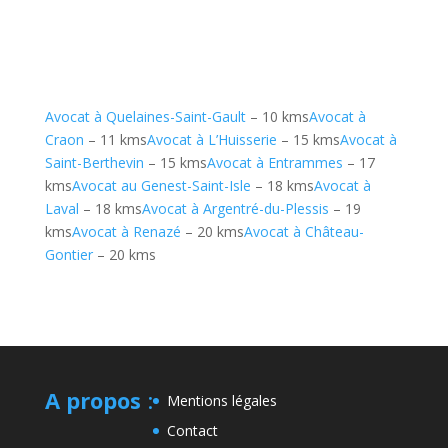
Avocat à Quelaines-Saint-Gault
– 10 kms
Avocat à
Craon
– 11 kms
Avocat à L’Huisserie
– 15 kms
Avocat à
Saint-Berthevin
– 15 kms
Avocat à Entrammes
– 17
kms
Avocat au Genest-Saint-Isle
– 18 kms
Avocat à
Laval
– 18 kms
Avocat à Argentré-du-Plessis
– 19
kms
Avocat à Renazé
– 20 kms
Avocat à Château-
Gontier
– 20 kms
A propos
:
Mentions légales
Contact