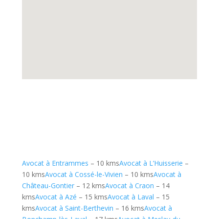
Avocat à Entrammes
– 10 kms
Avocat à L’Huisserie
–
10 kms
Avocat à Cossé-le-Vivien
– 10 kms
Avocat à
Château-Gontier
– 12 kms
Avocat à Craon
– 14
kms
Avocat à Azé
– 15 kms
Avocat à Laval
– 15
kms
Avocat à Saint-Berthevin
– 16 kms
Avocat à