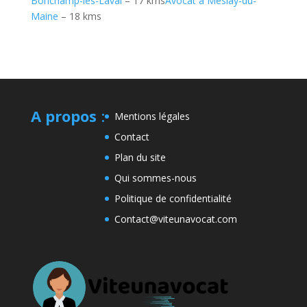
Bonchamp-lès-Laval
– 17 kms
Avocat à Meslay-du-
Maine
– 18 kms
A propos
:
Mentions légales
Contact
Plan du site
Qui sommes-nous
Politique de confidentialité
Contact@viteunavocat.com