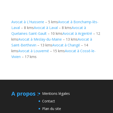
Avocat à L’Huisserie
– 5 kms
Avocat à Bonchamp-lès-
Laval
– 8 kms
Avocat à Laval
– 8 kms
Avocat à
Quelaines-Saint-Gault
– 10 kms
Avocat à Argentré
– 12
kms
Avocat à Meslay-du-Maine
– 13 kms
Avocat à
Saint-Berthevin
– 13 kms
Avocat à Changé
– 14
kms
Avocat à Louverné
– 15 kms
Avocat à Cossé-le-
Vivien
– 17 kms
A propos
:
Mentions légales
Contact
Plan du site