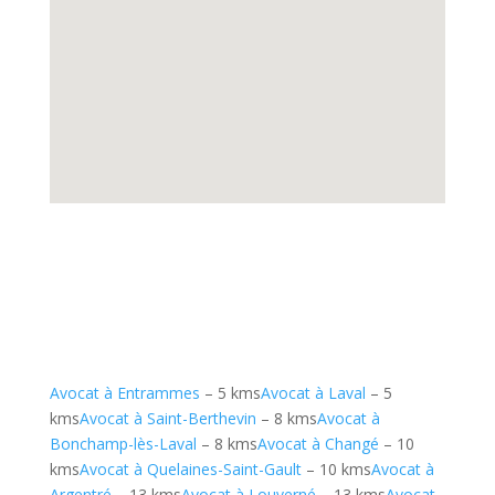
Avocat à Entrammes
– 5 kms
Avocat à Laval
– 5
kms
Avocat à Saint-Berthevin
– 8 kms
Avocat à
Bonchamp-lès-Laval
– 8 kms
Avocat à Changé
– 10
kms
Avocat à Quelaines-Saint-Gault
– 10 kms
Avocat à
Argentré
– 13 kms
Avocat à Louverné
– 13 kms
Avocat