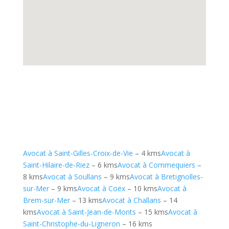
Avocat à Saint-Gilles-Croix-de-Vie
– 4 kms
Avocat à
Saint-Hilaire-de-Riez
– 6 kms
Avocat à Commequiers
–
8 kms
Avocat à Soullans
– 9 kms
Avocat à Bretignolles-
sur-Mer
– 9 kms
Avocat à Coëx
– 10 kms
Avocat à
Brem-sur-Mer
– 13 kms
Avocat à Challans
– 14
kms
Avocat à Saint-Jean-de-Monts
– 15 kms
Avocat à
Saint-Christophe-du-Ligneron
– 16 kms