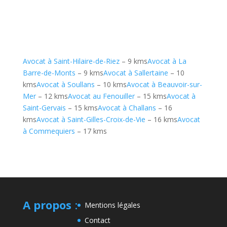
Avocat à Saint-Hilaire-de-Riez
– 9 kms
Avocat à La
Barre-de-Monts
– 9 kms
Avocat à Sallertaine
– 10
kms
Avocat à Soullans
– 10 kms
Avocat à Beauvoir-sur-
Mer
– 12 kms
Avocat au Fenouiller
– 15 kms
Avocat à
Saint-Gervais
– 15 kms
Avocat à Challans
– 16
kms
Avocat à Saint-Gilles-Croix-de-Vie
– 16 kms
Avocat
à Commequiers
– 17 kms
A propos
:
Mentions légales
Contact