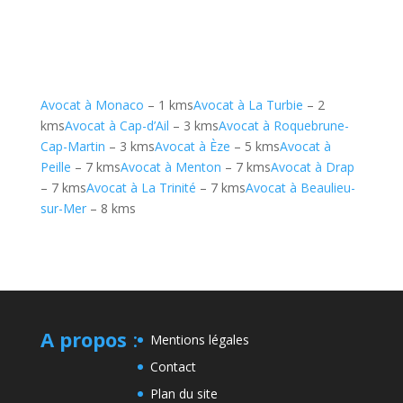
Avocat à Monaco
– 1 kms
Avocat à La Turbie
– 2
kms
Avocat à Cap-d’Ail
– 3 kms
Avocat à Roquebrune-
Cap-Martin
– 3 kms
Avocat à Èze
– 5 kms
Avocat à
Peille
– 7 kms
Avocat à Menton
– 7 kms
Avocat à Drap
– 7 kms
Avocat à La Trinité
– 7 kms
Avocat à Beaulieu-
sur-Mer
– 8 kms
A propos
:
Mentions légales
Contact
Plan du site