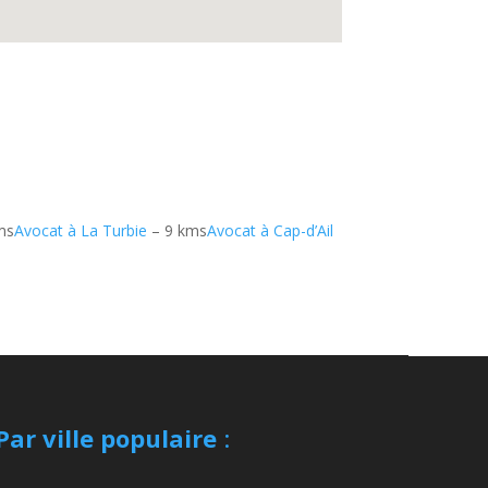
ms
Avocat à La Turbie
– 9 kms
Avocat à Cap-d’Ail
Par ville populaire
: