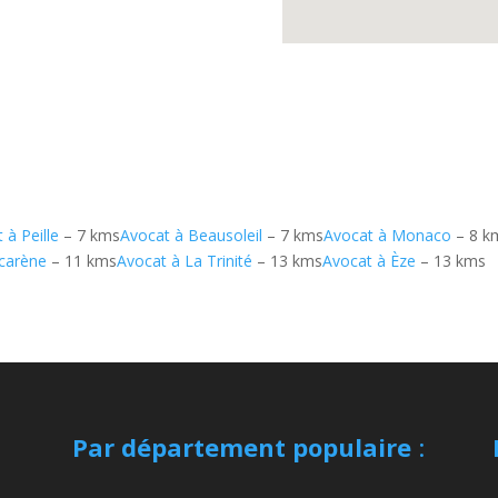
 à Peille
– 7 kms
Avocat à Beausoleil
– 7 kms
Avocat à Monaco
– 8 k
scarène
– 11 kms
Avocat à La Trinité
– 13 kms
Avocat à Èze
– 13 kms
Par département populaire
: