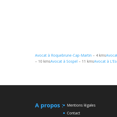
Avocat à Roquebrune-Cap-Martin
– 4 kms
Avocat
– 10 kms
Avocat à Sospel
– 11 kms
Avocat à L’E
A propos
:
Mentions légales
Contact