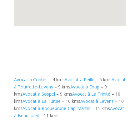
Avocat à Contes
– 4 kms
Avocat à Peille
– 5 kms
Avocat
à Tourrette-Levens
– 9 kms
Avocat à Drap
– 9
kms
Avocat à Sospel
– 9 kms
Avocat à La Trinité
– 10
kms
Avocat à La Turbie
– 10 kms
Avocat à Levens
– 10
kms
Avocat à Roquebrune-Cap-Martin
– 11 kms
Avocat
à Beausoleil
– 11 kms