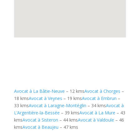
Avocat à La Bâtie-Neuve
– 12 kms
Avocat à Chorges
–
18 kms
Avocat à Veynes
– 19 kms
Avocat à Embrun
–
33 kms
Avocat à Laragne-Montéglin
– 34 kms
Avocat à
L’Argentière-la-Bessée
– 39 kms
Avocat à La Mure
– 43
kms
Avocat à Sisteron
– 44 kms
Avocat à Valdoule
– 46
kms
Avocat à Beaujeu
– 47 kms