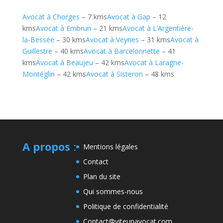
Avocat à Chorges
– 7 kms
Avocat à Gap
– 12
kms
Avocat à Embrun
– 21 kms
Avocat à L’Argentière-
la-Bessée
– 30 kms
Avocat à Veynes
– 31 kms
Avocat à
Guillestre
– 40 kms
Avocat à Barcelonnette
– 41
kms
Avocat à Beaujeu
– 42 kms
Avocat à Laragne-
Montéglin
– 42 kms
Avocat à Sisteron
– 48 kms
A propos
:
Mentions légales
Contact
Plan du site
Qui sommes-nous
Politique de confidentialité
Contact@viteunavocat.com