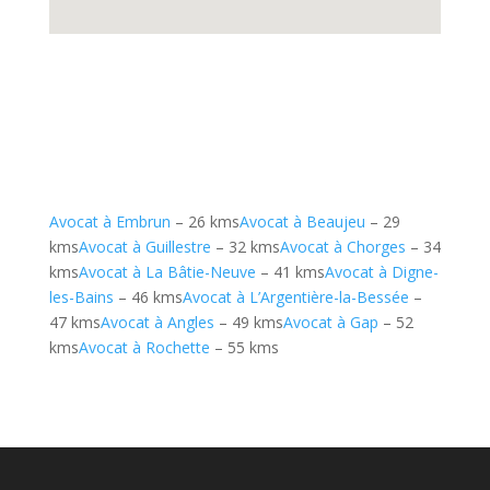
Avocat à Embrun
– 26 kms
Avocat à Beaujeu
– 29
kms
Avocat à Guillestre
– 32 kms
Avocat à Chorges
– 34
kms
Avocat à La Bâtie-Neuve
– 41 kms
Avocat à Digne-
les-Bains
– 46 kms
Avocat à L’Argentière-la-Bessée
–
47 kms
Avocat à Angles
– 49 kms
Avocat à Gap
– 52
kms
Avocat à Rochette
– 55 kms