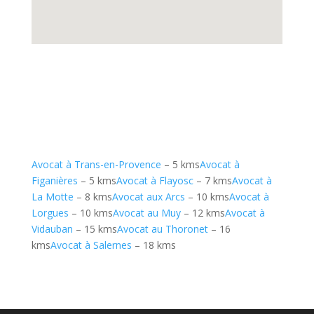
Avocat à Trans-en-Provence
– 5 kms
Avocat à
Figanières
– 5 kms
Avocat à Flayosc
– 7 kms
Avocat à
La Motte
– 8 kms
Avocat aux Arcs
– 10 kms
Avocat à
Lorgues
– 10 kms
Avocat au Muy
– 12 kms
Avocat à
Vidauban
– 15 kms
Avocat au Thoronet
– 16
kms
Avocat à Salernes
– 18 kms