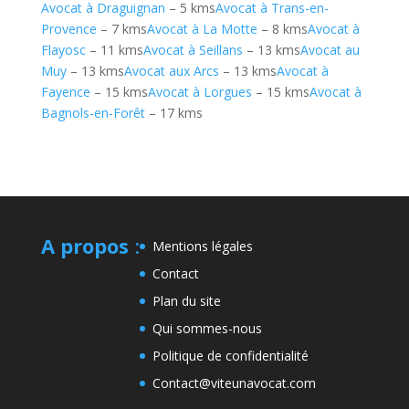
Avocat à Draguignan
– 5 kms
Avocat à Trans-en-
Provence
– 7 kms
Avocat à La Motte
– 8 kms
Avocat à
Flayosc
– 11 kms
Avocat à Seillans
– 13 kms
Avocat au
Muy
– 13 kms
Avocat aux Arcs
– 13 kms
Avocat à
Fayence
– 15 kms
Avocat à Lorgues
– 15 kms
Avocat à
Bagnols-en-Forêt
– 17 kms
A propos
:
Mentions légales
Contact
Plan du site
Qui sommes-nous
Politique de confidentialité
Contact@viteunavocat.com