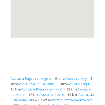
Avocat à Puget-sur-Argens
– 6 kms
Avocat au Muy
– 8
kms
Avocat à Sainte-Maxime
– 9 kms
Avocat à Fréjus
–
10 kms
Avocat à Bagnols-en-Forêt
– 12 kms
Avocat à
La Motte
– 12 kms
Avocat aux Arcs
– 13 kms
Avocat au
Plan-de-la-Tour
– 13 kms
Avocat à Trans-en-Provence