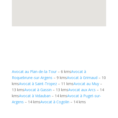
Avocat au Plan-de-la-Tour
– 6 kms
Avocat à
Roquebrune-sur-Argens
– 9 kms
Avocat à Grimaud
– 10
kms
Avocat à Saint-Tropez
– 11 kms
Avocat au Muy
–
13 kms
Avocat à Gassin
– 13 kms
Avocat aux Arcs
– 14
kms
Avocat à Vidauban
– 14 kms
Avocat à Puget-sur-
Argens
– 14 kms
Avocat à Cogolin
– 14 kms