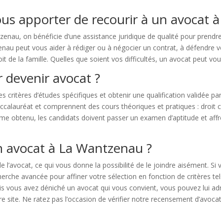
ous apporter de recourir à un avocat 
zenau, on bénéficie d’une assistance juridique de qualité pour prend
nau peut vous aider à rédiger ou à négocier un contrat, à défendre vos
it de la famille. Quelles que soient vos difficultés, un avocat peut vous
 devenir avocat ?
 des critères d’études spécifiques et obtenir une qualification validée 
alauréat et comprennent des cours théoriques et pratiques : droit civ
diplôme obtenu, les candidats doivent passer un examen d’aptitude et
n avocat à La Wantzenau ?
e l’avocat, ce qui vous donne la possibilité de le joindre aisément. S
cherche avancée pour affiner votre sélection en fonction de critères 
fois vous avez déniché un avocat qui vous convient, vous pouvez lui a
re site. Ne ratez pas l’occasion de vérifier notre recensement d’avoca