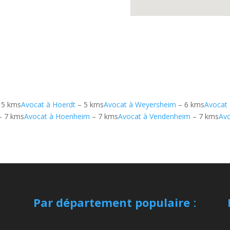
 5 kms
Avocat à Hoerdt
– 5 kms
Avocat à Weyersheim
– 6 kms
Avocat 
– 7 kms
Avocat à Hoenheim
– 7 kms
Avocat à Vendenheim
– 7 kms
Avo
Par département populaire
: