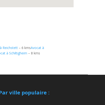
à Reichstett
– 6 kms
Avocat à
cat à Schiltigheim
– 8 kms
Par ville populaire
: