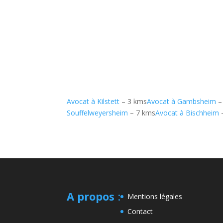
Avocat à Kilstett
– 3 kms
Avocat à Gambsheim
–
Souffelweyersheim
– 7 kms
Avocat à Bischheim
A propos
:
Mentions légales
Contact