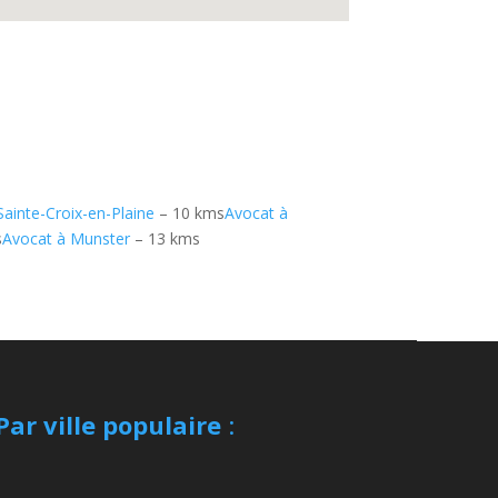
Sainte-Croix-en-Plaine
– 10 kms
Avocat à
s
Avocat à Munster
– 13 kms
Par ville populaire
: