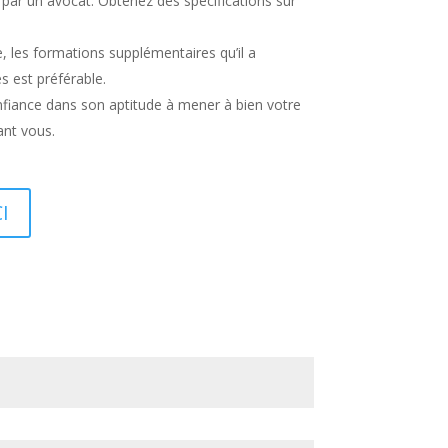
on par un avocat. Obtenez des spécifications sur
, les formations supplémentaires qu’il a
s est préférable.
nfiance dans son aptitude à mener à bien votre
ant vous.
I