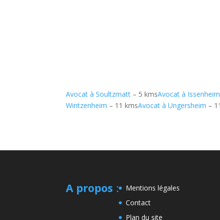
Avocat à Soultzmatt
– 5 kms
Avocat à Issenhei
Wintzenheim
– 11 kms
Avocat à Ungersheim
– 1
A propos
:
Mentions légales
Contact
Plan du site