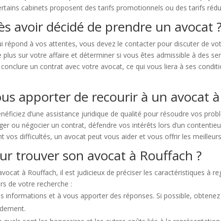
ertains cabinets proposent des tarifs promotionnels ou des tarifs rédu
ès avoir décidé de prendre un avocat 
i répond à vos attentes, vous devez le contacter pour discuter de vo
lus sur votre affaire et déterminer si vous êtes admissible à des servi
 conclure un contrat avec votre avocat, ce qui vous liera à ses condit
us apporter de recourir à un avocat à
néficiez d’une assistance juridique de qualité pour résoudre vos pro
er ou négocier un contrat, défendre vos intérêts lors d’un contentieux
nt vos difficultés, un avocat peut vous aider et vous offrir les meilleurs
ur trouver son avocat à Rouffach ?
ocat à Rouffach, il est judicieux de préciser les caractéristiques à reg
rs de votre recherche :
es informations et à vous apporter des réponses. Si possible, obten
pidement.