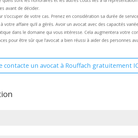
ce quels sont les honoraires et les autres coûts liés à la représentati
res avant de décider.
r s’occuper de votre cas. Prenez en considération sa durée de service
votre affaire qu’il a gérés. Avoir un avocat avec des capacités variée
ratique dans le domaine qui vous intéresse. Cela augmentera votre co
nces pour être sûr que l’avocat a bien réussi à aider des personnes av
Je contacte un avocat à Rouffach gratuitement IC
tion