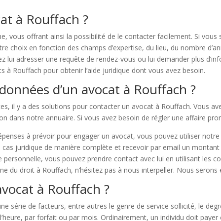
t à Rouffach ?
he, vous offrant ainsi la possibilité de le contacter facilement. Si vou
tre choix en fonction des champs d’expertise, du lieu, du nombre d’an
 lui adresser une requête de rendez-vous ou lui demander plus d’infor
ts à Rouffach pour obtenir l’aide juridique dont vous avez besoin.
données d’un avocat à Rouffach ?
s, il y a des solutions pour contacter un avocat à Rouffach. Vous avez
on dans notre annuaire. Si vous avez besoin de régler une affaire pr
épenses à prévoir pour engager un avocat, vous pouvez utiliser notre
cas juridique de manière complète et recevoir par email un montant a
re personnelle, vous pouvez prendre contact avec lui en utilisant les 
e du droit à Rouffach, n’hésitez pas à nous interpeller. Nous serons
avocat à Rouffach ?
e série de facteurs, entre autres le genre de service sollicité, le degré 
 l’heure, par forfait ou par mois. Ordinairement, un individu doit paye