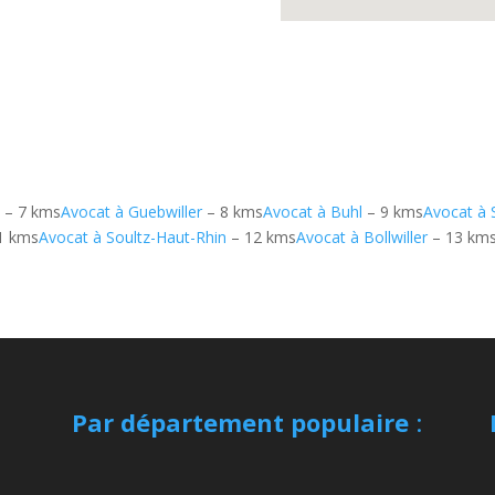
m
– 7 kms
Avocat à Guebwiller
– 8 kms
Avocat à Buhl
– 9 kms
Avocat à 
1 kms
Avocat à Soultz-Haut-Rhin
– 12 kms
Avocat à Bollwiller
– 13 km
Par département populaire
: